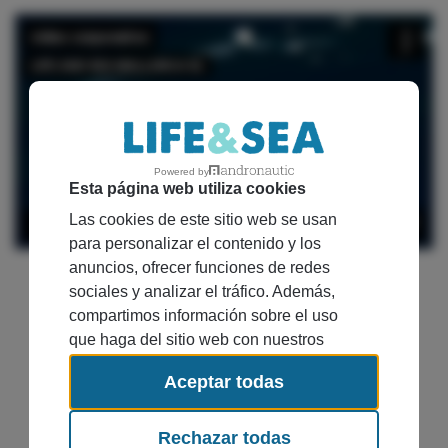
Can Pastilla
DISCOVERY TOUR - ILLETAS
DELFINES Y AMANECER
DISCOVERY TOUR - CABO BLANCO
CABRERA EXCURSIÓN
BEACH TAXI - ES TRENC
Powered by
Esta página web utiliza cookies
Colònia de Sant Jordi
Las cookies de este sitio web se usan
para personalizar el contenido y los
ES TRENC BOAT DAY TRIP
anuncios, ofrecer funciones de redes
ES TRENC BOAT TOUR
VISITA CABRERA
sociales y analizar el tráfico. Además,
compartimos información sobre el uso
que haga del sitio web con nuestros
partners de redes sociales, publicidad y
Our customers say...
Aceptar todas
análisis web, quienes pueden
combinarla con otra información que les
haya proporcionado o que hayan
Rechazar todas