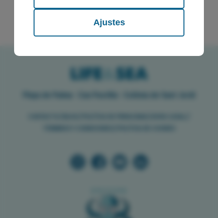
recopilado a partir del uso que haya
hecho de sus servicios.
Ajustes
Playa de Palma · Can Pastilla · Colònia de Sant Jordi
//
//
//
//
CONTACTO
BLOG
POLÍTICA DE PRIVACIDAD
AVISO LEGAL
//
TÉRMINOS Y CONDICIONES
POLÍTICA DE COOKIES