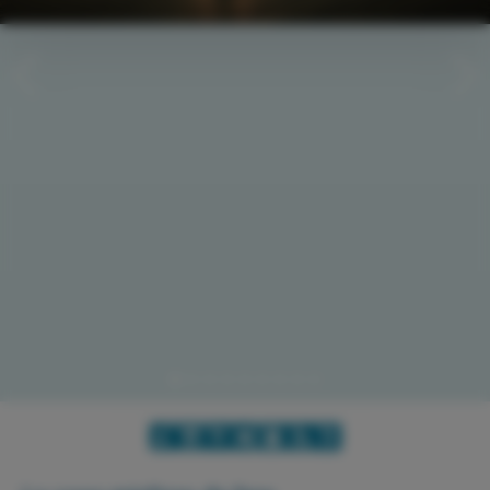
Can Pastilla
TOUR ILLETAS
DELFINI E ALBA
TOUR CABO BLANCO
ESCURSIONE A CABRERA
BEACH TAXI - ES TRENC
Colònia de Sant Jordi
ES TRENC BOAT DAY TRIP
ES TRENC BOAT TOUR
VISITA CABRERA