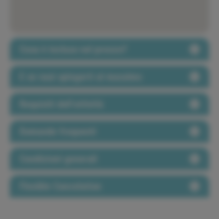
Cosa è incluso nel prezzo?
E se vuoi spingerti al massimo
Requisiti dell'attività
Domande frequenti
Condizioni generali
Flexible Cancelation