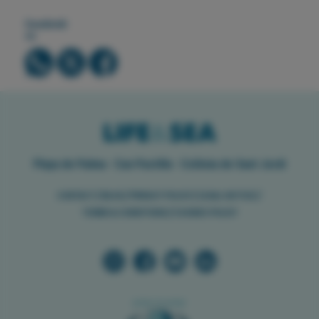
Condividi
su
Playa de Palma · Can Pastilla · Colònia de Sant Jordi
//
//
//
//
CONTACT
BLOG
PRIVACY POLICY
LEGAL NOTICE
//
TERMS & CONDITIONS
COOKIES POLICY