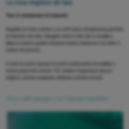
La cosa migliore da fare
Tour in catamarano al tramonto
Regalate al vostro partner e ai vostri amici un'esperienza perfetta
al tramonto sul mare. Navigate verso il sole che si scioglie a
Maiorca mentre godete di buona musica, barbecue e un drink (1
incluso nel prezzo).
In tutte le nostre opzioni troverete un'atmosfera incredibile e
musica piacevole a bordo. Per rendere l'esperienza ancora
migliore, potrete acquistare deliziosi cocktail a bordo!
Clicca sulle immagini e sui video per ingrandire