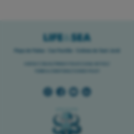
Playa de Palma · Can Pastilla · Colònia de Sant Jordi
//
//
//
//
CONTACT
BLOG
PRIVACY POLICY
LEGAL NOTICE
//
TERMS & CONDITIONS
COOKIES POLICY