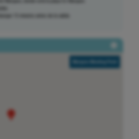
tel Marques, donde está la playa Es Marques.
edas.
arque 15 minutos antes de la salida.
Marques Meeting Point