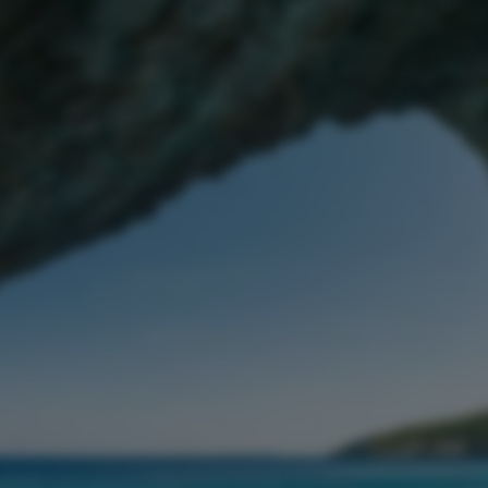
DISCOVERY TOUR - ILLETAS
DELFINES Y AMANECER
DISCOVERY TOUR - CABO BLANCO
CABRERA EXCURSIÓN
CATAMARAN+AQUARIUM
BEACH TAXI - ES TRENC
Can Pastilla
DISCOVERY TOUR - ILLETAS
DELFINES Y AMANECER
DISCOVERY TOUR - CABO BLANCO
CABRERA EXCURSIÓN
BEACH TAXI - ES TRENC
Colònia de Sant Jordi