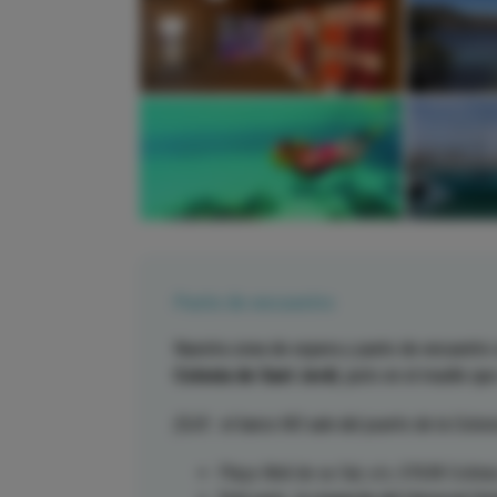
Punto de encuentro
Nuestra zona de espera y punto de encuentro
Colonia de Sant Jordi
, justo en el muelle qu
(OJO : el barco NO sale del puerto de la Colon
Plaça Molí de sa Sal, s/n, 07638 Colònia