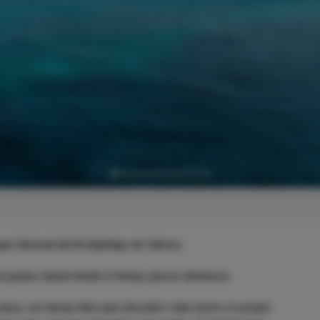
ES TRENC BOAT DAY TRIP
ES TRENC BOAT TOUR
VISITA CABRERA
que Nacional del Archipiélago de Cabrera.
n paraíso natural donde el tiempo parece detenerse.
nica, con tiempo libre para descubrir cada rincón a tu propio