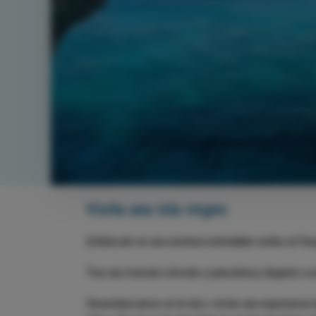
Visita una isla virgen
Embárcate en una aventura inolvidable rumbo al Par
Tras una travesía cómoda y panorámica, llegarás a u
Desembarcamos en la isla y vivirás una experiencia ú