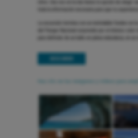
ritmo. Una vez en la isla tienes la opción de elegir 
toda la información necesaria para que tu experienci
La excursión termina con un inolvidable fondeo en 
del Parque Nacional sorprende por el intenso color 
para disfrutar de un baño en plena naturaleza, en 
DESCUBRIR
Haz clic en las imágenes y vídeos para amp