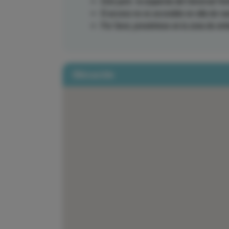
Está justo la izquierda del Universal Ho
El acceso no es accesible en silla de ru
Por favor, preséntese en la zona de emb
Ubicación