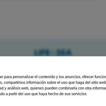
Playa de Palma · Can Pastilla · Colònia de Sant Jordi
//
//
//
//
BLOG
POLÍTICA DE PRIVACIDAD
AVISO LEGAL
TÉRMINOS Y CONDICIONES
POLÍTI
an para personalizar el contenido y los anuncios, ofrecer funci
más, compartimos información sobre el uso que haga del sitio we
dad y análisis web, quienes pueden combinarla con otra informa
o a partir del uso que haya hecho de sus servicios.