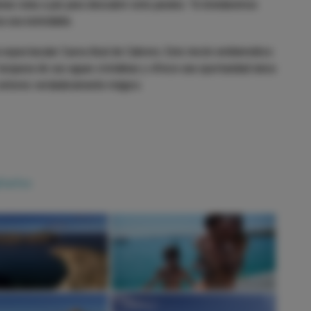
varias rutas a pie para descubrir este paraíso. Te brindaremos
a sea inolvidable.
la espectacular Cueva Azul de Cabrera. Este rincón emblemático
turquesa de sus aguas cristalinas y ofrece una oportunidad única
un entorno verdaderamente mágico.
liarlos