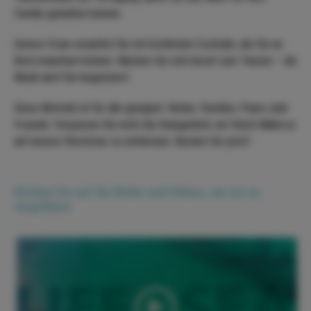
Familie genießen können.
Unsere Crew verwöhnt Sie mit köstlichen Cocktails, die Sie an
Bord erwerben können. Machen Sie sich bereit zum Tanzen – die
Musik wird Sie begeistern!
Diese Aktivität ist für alle geeignet: Kinder, Familien, Paare oder
Freunde. Verpassen Sie nicht die Gelegenheit, ein Stück Mallorca
auf unserer Bootstour zu entdecken. Buchen Sie jetzt!
Klicken Sie auf die Bilder und Videos, um sie zu
vergrößern