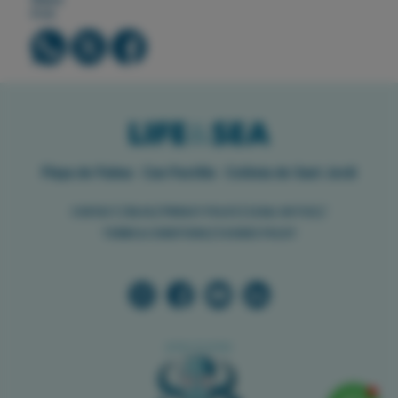
it on
Playa de Palma · Can Pastilla · Colònia de Sant Jordi
//
//
//
//
CONTACT
BLOG
PRIVACY POLICY
LEGAL NOTICE
//
TERMS & CONDITIONS
COOKIES POLICY