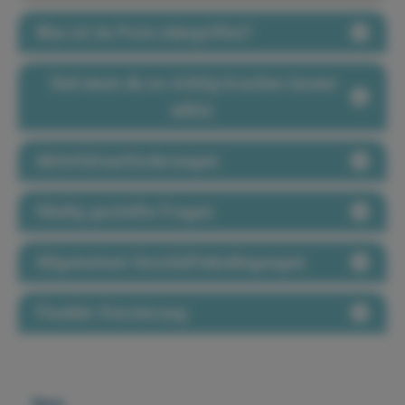
Was ist im Preis inbegriffen?
Und wenn du es richtig krachen lassen
willst:
Aktivitätsanforderungen
Häufig gestellte Fragen
Allgemeinen Geschäftsbedingungen
Flexible Stornierung
Share